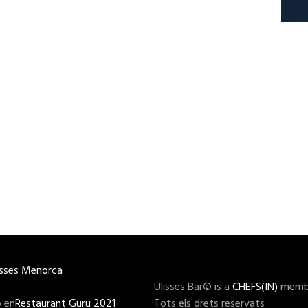
isses Menorca
Ulisses Bar© is a
CHEFS(IN)
memb
 en
Restaurant Guru 2021
Tots els drets reservats