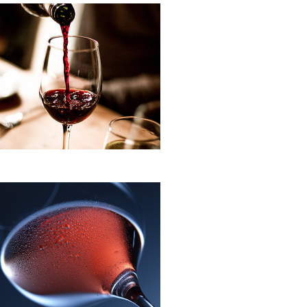
s
D
t
E
a
s
V
d
I
e
S
E
v
T
e
A
n
S
t
o