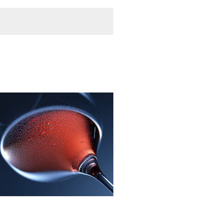
E
A
v
S
e
V
g
E
a
G
c
i
A
ó
C
n
d
I
e
Ó
v
N
i