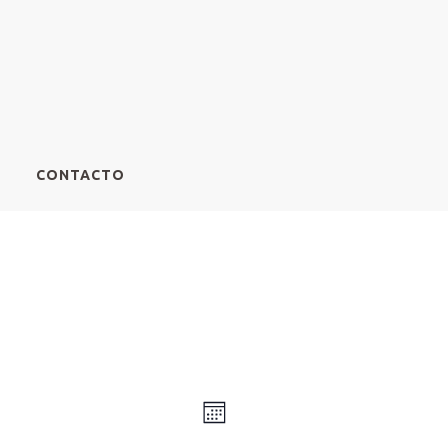
CONTACTO
N
N
M
a