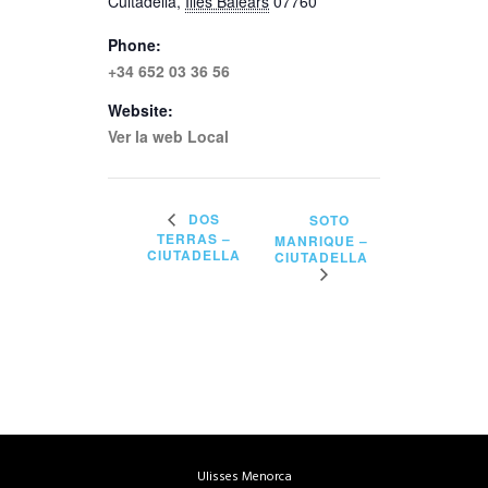
Cuitadella
,
Illes Balears
07760
Phone:
+34 652 03 36 56
Website:
Ver la web Local
DOS
SOTO
TERRAS –
MANRIQUE –
CIUTADELLA
CIUTADELLA
Ulisses Menorca